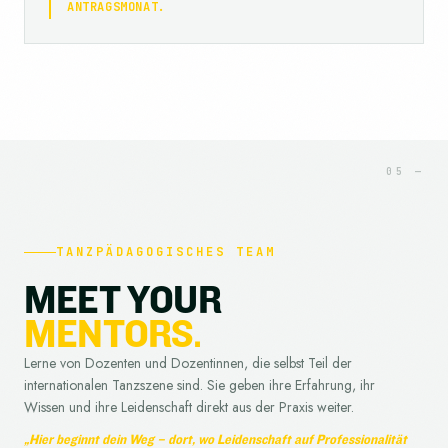
ANTRAGSMONAT.
TANZPÄDAGOGISCHES TEAM
M
E
E
T
Y
O
U
R
M
E
N
T
O
R
S
.
Lerne von Dozenten und Dozentinnen, die selbst Teil der
internationalen Tanzszene sind. Sie geben ihre Erfahrung, ihr
Wissen und ihre Leidenschaft direkt aus der Praxis weiter.
„Hier beginnt dein Weg – dort, wo Leidenschaft auf Professionalität