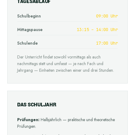
T
A
G
E
S
A
B
L
A
U
F
Schulbeginn
09:00
Uhr
Mittagspause
13:15 – 14:00
Uhr
Schulende
17:00
Uhr
Der Unterricht findet sowohl vormittags als auch
nachmittags statt und umfasst — je nach Fach und
Jahrgang — Einheiten zwischen einer und drei Stunden.
D
A
S
S
C
H
U
L
J
A
H
R
Prüfungen:
Halbjährlich — praktische und theoretische
Prüfungen.