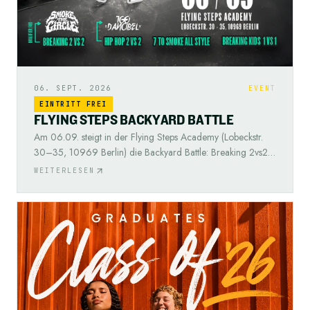
06. SEPT. 2026
EVENT
EINTRITT FREI
F
L
Y
I
N
G
S
T
E
P
S
B
A
C
K
Y
A
R
D
B
A
T
T
L
E
Am 06.09. steigt in der Flying Steps Academy (Lobeckstr.
30–35, 10969 Berlin) die Backyard Battle: Breaking 2vs2,
Hip Hop 2vs2, 7 to Smoke All Style und Breaking Kids 1vs1
WEITERLESEN
— Qualifier für Smoke the Circle & 100 Dancibel. Free
Entry.