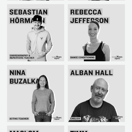
JOSHUA NSUBUGA
TOM KAVEN
MUSIC / STREET &
LOCKING / DANCE
FUNK CULTURE
PÄDAGOGE
SEBASTIAN HÖRMANN
REBECCA JEFFERSON
CHOREOGRAFIE /
DANCE CONDITIONING
REPERTOIRE
NINA BUZALKA
ALBAN HALL