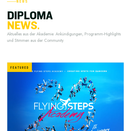
NEWS
D
I
P
L
O
M
A
N
E
W
S
.
Aktuelles aus der Akademie: Ankündigungen, Programm-Highlights
und Stimmen aus der Community.
FEATURED