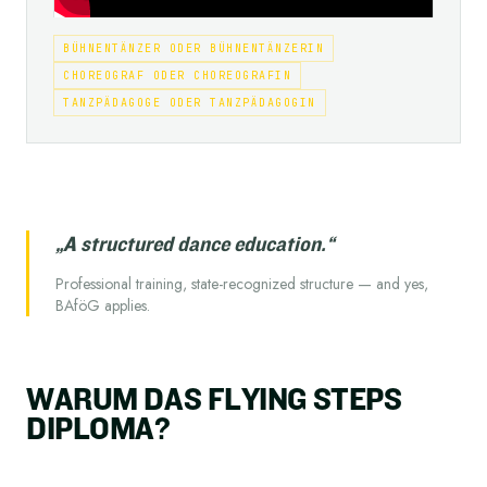
BÜHNENTÄNZER ODER BÜHNENTÄNZERIN
CHOREOGRAF ODER CHOREOGRAFIN
TANZPÄDAGOGE ODER TANZPÄDAGOGIN
„A structured dance education.“
Professional training, state-recognized structure — and yes,
BAföG applies.
W
A
R
U
M
D
A
S
F
L
Y
I
N
G
S
T
E
P
S
D
I
P
L
O
M
A
?