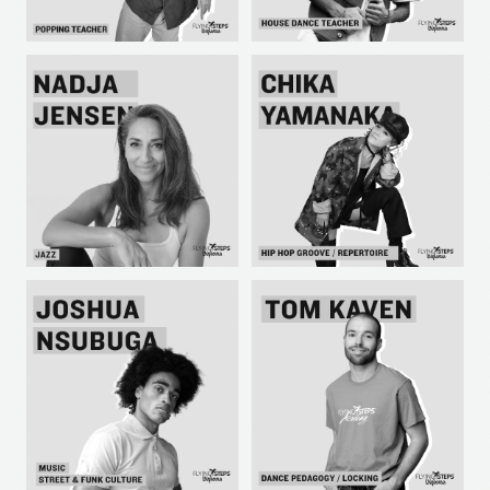
ROCIO PEZ
ACHRAF LANSARI
POPPING
HOUSE
NADJA JENSEN
CHIKA YAMANAKA
JAZZ DANCE
HIP HOP GROOVE /
REPERTOIRE