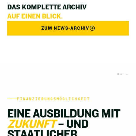
DAS KOMPLETTE ARCHIV
AUF EINEN BLICK.
ZUM NEWS-ARCHIV
FINANZIERUNGSMÖGLICHKEIT
E
I
N
E
A
U
S
B
I
L
D
U
N
G
M
I
T
Z
U
K
U
N
F
T
–
U
N
D
S
T
A
A
T
L
I
C
H
E
R