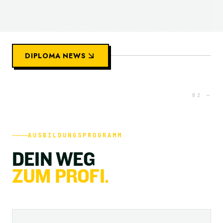
DIPLOMA NEWS
AUSBILDUNGSPROGRAMM
D
E
I
N
W
E
G
Z
U
M
P
R
O
F
I
.