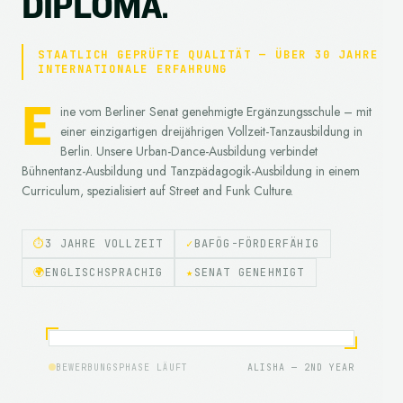
D
I
P
L
O
M
A
.
STAATLICH GEPRÜFTE QUALITÄT — ÜBER 30 JAHRE
INTERNATIONALE ERFAHRUNG
E
ine vom Berliner Senat genehmigte Ergänzungsschule – mit
einer einzigartigen dreijährigen Vollzeit-Tanzausbildung in
Berlin. Unsere Urban-Dance-Ausbildung verbindet
Bühnentanz-Ausbildung und Tanzpädagogik-Ausbildung in einem
Curriculum, spezialisiert auf Street and Funk Culture.
⏱
3 JAHRE VOLLZEIT
✓
BAFÖG-FÖRDERFÄHIG
🌍
ENGLISCHSPRACHIG
★
SENAT GENEHMIGT
OFF
BEWERBUNGSPHASE LÄUFT
ALISHA — 2ND YEAR