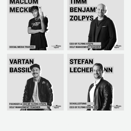
ACTING
ENGLISH
MALCOM MECKERT
TIMM BENJAMIN ZOLPYS
SOCIAL MEDIA
SELF-MANAGEMENT
TRAINING
VARTAN BASSIL
STEFAN LECHERMANN
SELF-MANAGEMENT
SELF-MANAGEMENT