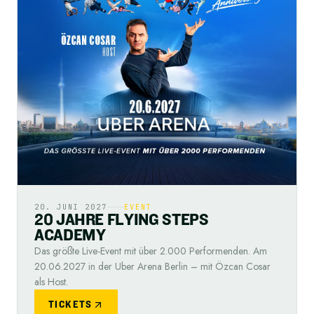
20. JUNI 2027
EVENT
2
0
J
A
H
R
E
F
L
Y
I
N
G
S
T
E
P
S
A
C
A
D
E
M
Y
Das größte Live-Event mit über 2.000 Performenden. Am
20.06.2027 in der Uber Arena Berlin – mit Özcan Cosar
als Host.
TICKETS