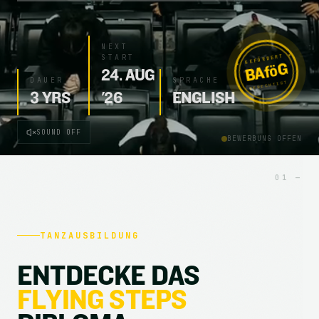
NEXT
START
★
GEFÖRDERT
BAföG
★
24. AUG
DAUER
SPRACHE
BERECHTIGT
3 YRS
'26
ENGLISH
SOUND OFF
BEWERBUNG OFFEN
TANZAUSBILDUNG
E
N
T
D
E
C
K
E
D
A
S
F
L
Y
I
N
G
S
T
E
P
S