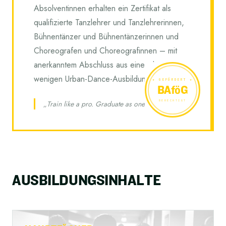
Absolventinnen erhalten ein Zertifikat als
qualifizierte Tanzlehrer und Tanzlehrerinnen,
Bühnentänzer und Bühnentänzerinnen und
Choreografen und Choreografinnen – mit
anerkanntem Abschluss aus einer der
wenigen Urban-Dance-Ausbildungen Europas.
★
GEFÖRDERT
★
BAföG
BERECHTIGT
„Train like a pro. Graduate as one.“
A
U
S
B
I
L
D
U
N
G
S
I
N
H
A
L
T
E