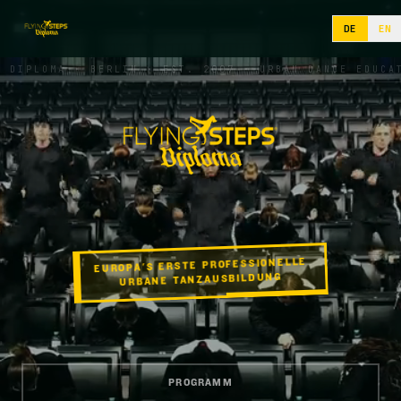
DE
EN
Flying Steps Diploma
 · BERLIN · EST. 2007 · URBAN DANCE EDUCATION · VO
EUROPA'S ERSTE PROFESSIONELLE
URBANE TANZAUSBILDUNG
PROGRAMM