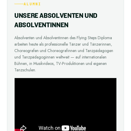
ALUMNI
U
N
S
E
R
E
A
B
S
O
L
V
E
N
T
E
N
U
N
D
A
B
S
O
L
V
E
N
T
I
N
N
E
N
Absolventen und Absolventinnen des Flying Steps Diploma
arbeiten heute als professionelle Tänzer und Tänzerinnen,
Choreografen und Choreografinnen und Tanzpädagogen
und Tanzpädagoginnen weltweit — auf internationalen
Bühnen, in Musikvideos, TV-Produktionen und eigenen
Tanzschulen.